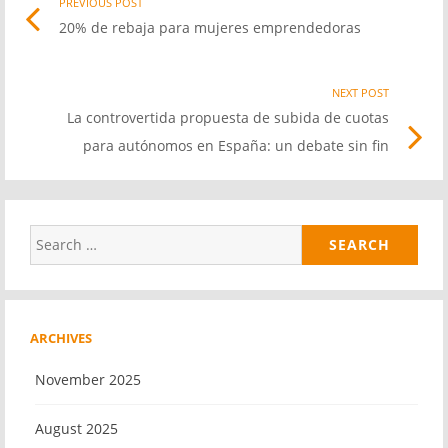
PREVIOUS POST
Previo
20% de rebaja para mujeres emprendedoras
post
navigation
link
NEXT POST
Nex
La controvertida propuesta de subida de cuotas
Pos
para autónomos en España: un debate sin fin
link
Search
for:
ARCHIVES
November 2025
August 2025