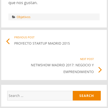
que nos gustan.
Objetivos
Post
PREVIOUS POST
Previo
PROYECTO STARTUP MADRID 2015
post
navigation
link
NEXT POST
Nex
NETWSHOW MADRID 2017: NEGOCIO Y
Pos
EMPRENDIMIENTO
link
Search
for: